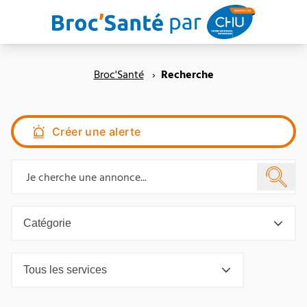
Aller au contenu principal
Broc'Santé
›
Recherche
Créer une alerte
Catégorie
Tous les services