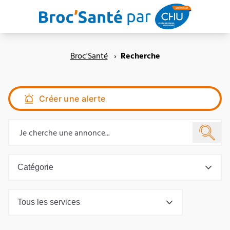
Aller au contenu principal
Broc'Santé
›
Recherche
Créer une alerte
Catégorie
Tous les services